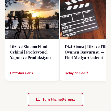
Daha 17 Oyuncu Başvurusu: Ekol Medya Akademi ile
Ekranlara Adım Atın
Detay
Dizi ve Sinema Filmi
Dizi Ajansı | Dizi ve Film
Çekimi | Profesyonel
Oyuncu Başvurusu —
Yapım ve Prodüksiyon
Ekol Medya Akademi
Yer Altı Dizisi Başvuru Nasıl Yapılır? (2026 Güncel Rehber)
Detay
Detayları Gör
Detayları Gör
Tüm Hizmetlerimiz