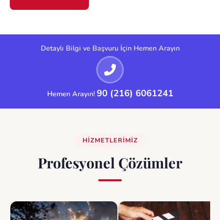
Detaylı Bilgi ve Başvuru İçin Hemen Arayın
90 (216) 6061241
Hemen Arayın!
Daha 17 Oyuncu Başvurusu ve Figüran Başvuruları Başladı!
Detay
HIZMETLERIMIZ
Profesyonel Çözümler