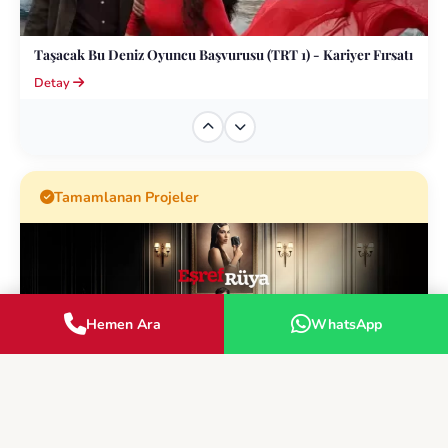
Taşacak Bu Deniz Oyuncu Başvurusu (TRT 1) - Kariyer Fırsatı
Detay
Arka Sokaklar Dizisi Yardımcı Oyuncu ve Figüran Başvurusu |
Ekol Medya
Tamamlanan Projeler
Detay
Sevdiğim Sensin (Star TV) - Oyuncu Başvuru Fırsatı Ekol
Medya Akademi&#039;de!
Hemen Ara
WhatsApp
Detay
Eşref Rüya Dizisi Oyuncu ve Figüran Başvurusu | Ekol Medya
Akademi
Detay