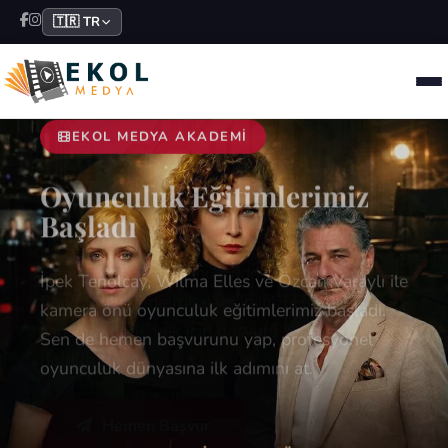
🇹🇷 TR
EKOL MEDYA AKADEMI
Oyunculuk Eğitimlerimiz
Başladı
İpek Tenolcay, Wilma Elles ve Özcan Varaylı ile
kamera önü oyunculuk eğitimlerimiz başladı.
Sen de hemen başvurunu yap, profesyonel
oyunculuk dünyasına ilk adımını at.
Hemen Başvur