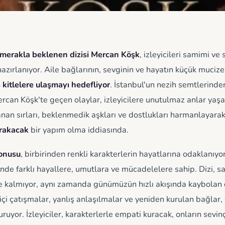
 merakla beklenen dizisi Mercan Köşk
, izleyicileri samimi ve 
azırlanıyor. Aile bağlarının, sevginin ve hayatın küçük mucize
 kitlelere ulaşmayı hedefliyor
. İstanbul'un nezih semtlerinde
ercan Köşk'te geçen olaylar, izleyicilere unutulmaz anlar yaşa
n sırları, beklenmedik aşkları ve dostlukları harmanlayara
ırakacak
bir yapım olma iddiasında.
konusu
, birbirinden renkli karakterlerin hayatlarına odaklanıyo
içinde farklı hayallere, umutlara ve mücadelelere sahip. Dizi, 
le kalmıyor, aynı zamanda günümüzün hızlı akışında kaybolan 
 içi çatışmalar, yanlış anlaşılmalar ve yeniden kurulan bağlar, 
ruyor. İzleyiciler, karakterlerle empati kuracak, onların sevin