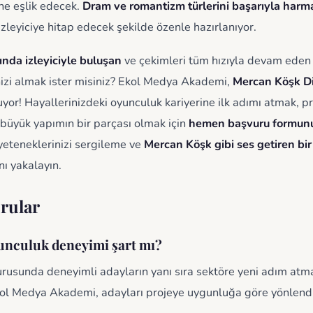
ne eşlik edecek.
Dram ve romantizm türlerini başarıyla har
zleyiciye hitap edecek şekilde özenle hazırlanıyor.
nda izleyiciyle buluşan
ve çekimleri tüm hızıyla devam eden
inizi almak ister misiniz? Ekol Medya Akademi,
Mercan Köşk Diz
yor! Hayallerinizdeki oyunculuk kariyerine ilk adımı atmak, p
 büyük yapımın bir parçası olmak için
hemen başvuru formun
eteneklerinizi sergileme ve
Mercan Köşk gibi ses getiren bir
nı yakalayın.
rular
unculuk deneyimi şart mı?
rusunda deneyimli adayların yanı sıra sektöre yeni adım atm
Ekol Medya Akademi, adayları projeye uygunluğa göre yönlendi