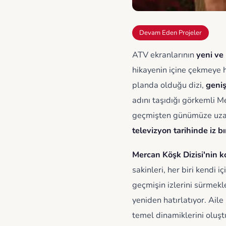
Devam Eden Projeler
ATV ekranlarının
yeni ve
hikayenin içine çekmeye h
planda olduğu dizi,
geniş
adını taşıdığı görkemli M
geçmişten günümüze uzana
televizyon tarihinde iz b
Mercan Köşk Dizisi'nin 
sakinleri, her biri kendi 
geçmişin izlerini sürmek
yeniden hatırlatıyor. Aile
temel dinamiklerini oluştu