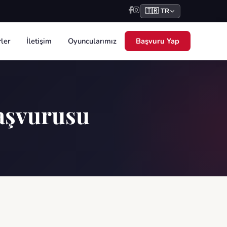
🇹🇷 TR
ler
İletişim
Oyuncularımız
Başvuru Yap
aşvurusu