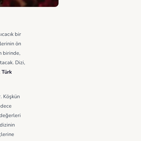
sıcacık bir
lerinin ön
n birinde,
tacak. Dizi,
k
Türk
r. Köşkün
sadece
değerleri
dizinin
çlerine