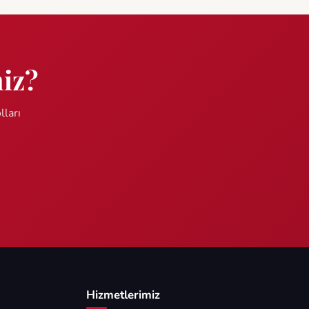
niz?
lları
Hizmetlerimiz