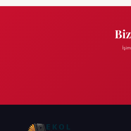
Biz
İşim