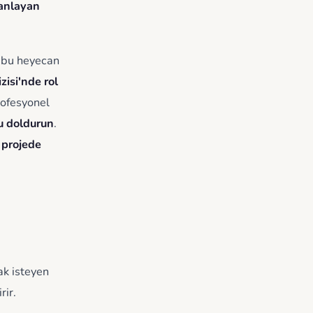
manlayan
 bu heyecan
isi'nde rol
rofesyonel
u doldurun
.
 projede
ak isteyen
rir.