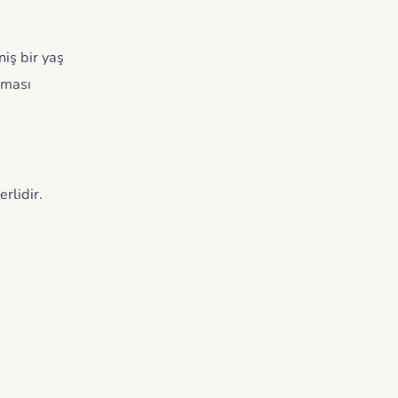
niş bir yaş
lması
rlidir.