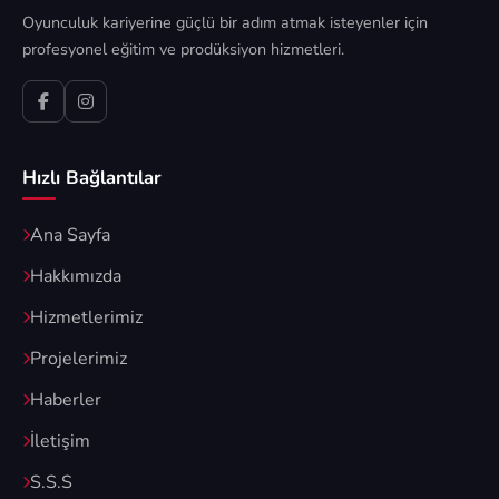
Oyunculuk kariyerine güçlü bir adım atmak isteyenler için
profesyonel eğitim ve prodüksiyon hizmetleri.
Hızlı Bağlantılar
Ana Sayfa
Hakkımızda
Hizmetlerimiz
Projelerimiz
Haberler
İletişim
S.S.S