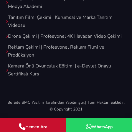
Medya Akademi
Tanıtım Filmi Çekimi | Kurumsal ve Marka Tanıtım
Videosu
Drone Çekimi | Profesyonel 4K Havadan Video Çekimi
Reklam Çekimi | Profesyonel Reklam Filmi ve
Prodüksiyon
Kamera Önü Oyunculuk Eğitimi | e-Devlet Onaylı
Sertifikalı Kurs
Bu Site
BMC Yazılım
Tarafından Yapılmıştır.| Tüm Hakları Saklıdır.
© Copyright 2021
Hemen Ara
WhatsApp