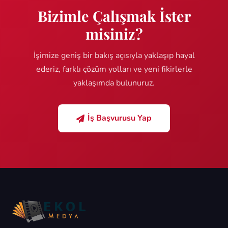
Bizimle Çalışmak İster
misiniz?
İşimize geniş bir bakış açısıyla yaklaşıp hayal
ederiz, farklı çözüm yolları ve yeni fikirlerle
yaklaşımda bulunuruz.
İş Başvurusu Yap