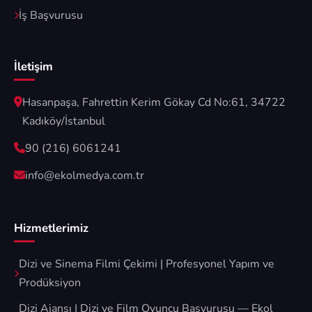
İş Başvurusu
İletişim
Hasanpaşa, Fahrettin Kerim Gökay Cd No:61, 34722
Kadıköy/İstanbul
90 (216) 6061241
info@ekolmedya.com.tr
Hizmetlerimiz
Dizi ve Sinema Filmi Çekimi | Profesyonel Yapım ve
Prodüksiyon
Dizi Ajansı | Dizi ve Film Oyuncu Başvurusu — Ekol