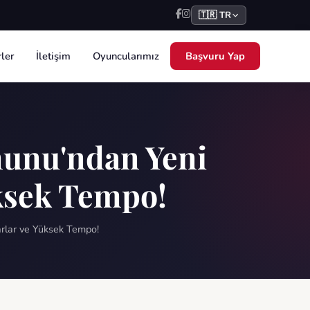
🇹🇷 TR
ler
İletişim
Oyuncularımız
Başvuru Yap
nunu'ndan Yeni
ksek Tempo!
arlar ve Yüksek Tempo!