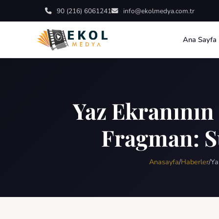
90 (216) 6061241
info@ekolmedya.com.tr
Ana Sayfa
Yaz Ekranının
Fragman: S
Anasayfa
/
Haberler
/
Ya