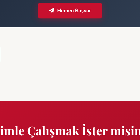
Hemen Başvur
imle Çalışmak İster misi