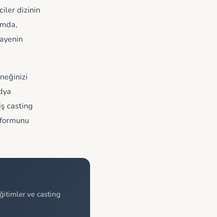
iler dizinin
ımda,
kayenin
neğinizi
edya
iş casting
u formunu
itimler ve casting