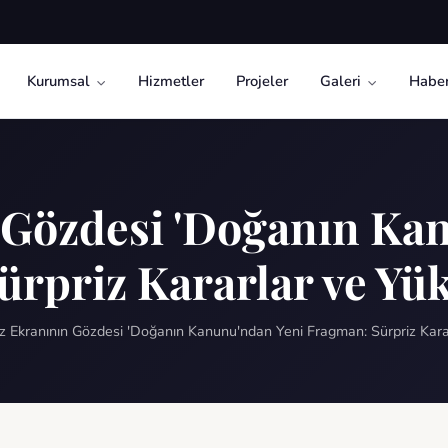
Kurumsal
Hizmetler
Projeler
Galeri
Haber
 Gözdesi 'Doğanın Ka
ürpriz Kararlar ve Yü
z Ekranının Gözdesi 'Doğanın Kanunu'ndan Yeni Fragman: Sürpriz Kar