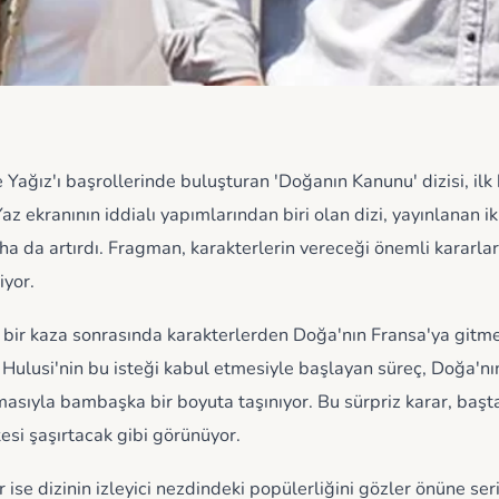
ağız'ı başrollerinde buluşturan 'Doğanın Kanunu' dizisi, il
Yaz ekranının iddialı yapımlarından biri olan dizi, yayınlanan i
a da artırdı. Fragman, karakterlerin vereceği önemli kararlar
iyor.
bir kaza sonrasında karakterlerden Doğa'nın Fransa'ya gitme
Hulusi'nin bu isteği kabul etmesiyle başlayan süreç, Doğa'nı
masıyla bambaşka bir boyuta taşınıyor. Bu sürpriz karar, baş
esi şaşırtacak gibi görünüyor.
se dizinin izleyici nezdindeki popülerliğini gözler önüne ser