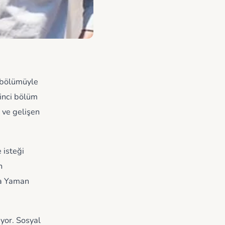
k bölümüyle
kinci bölüm
 ve gelişen
 isteği
n
ta Yaman
iyor. Sosyal