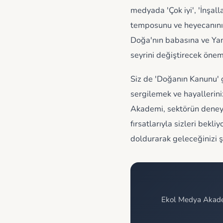
medyada 'Çok iyi', 'İnşall
temposunu ve heyecanını 
Doğa'nın babasına ve Yama
seyrini değiştirecek önem
Siz de 'Doğanın Kanunu' 
sergilemek ve hayallerin
Akademi, sektörün deneyi
fırsatlarıyla sizleri bek
doldurarak geleceğinizi ş
Ekol Medya Akadem