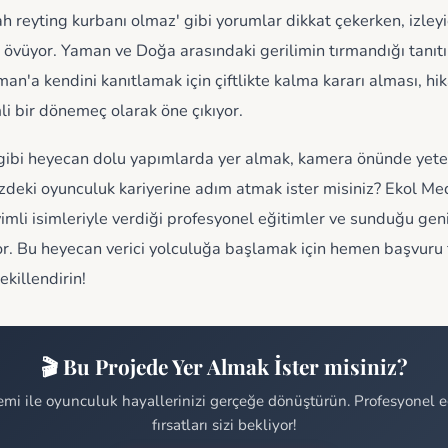
ah reyting kurbanı olmaz' gibi yorumlar dikkat çekerken, izleyic
övüyor. Yaman ve Doğa arasındaki gerilimin tırmandığı tanıt
n'a kendini kanıtlamak için çiftlikte kalma kararı alması, hi
li bir dönemeç olarak öne çıkıyor.
gibi heyecan dolu yapımlarda yer almak, kamera önünde yete
izdeki oyunculuk kariyerine adım atmak ister misiniz? Ekol M
mli isimleriyle verdiği profesyonel eğitimler ve sunduğu gen
liyor. Bu heyecan verici yolculuğa başlamak için hemen başvur
ekillendirin!
🎬 Bu Projede Yer Almak İster misiniz?
i ile oyunculuk hayallerinizi gerçeğe dönüştürün. Profesyonel eğ
fırsatları sizi bekliyor!