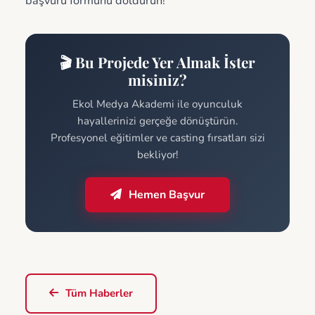
başvuru formunu doldurun!
🎬 Bu Projede Yer Almak İster
misiniz?
Ekol Medya Akademi ile oyunculuk
hayallerinizi gerçeğe dönüştürün.
Profesyonel eğitimler ve casting fırsatları sizi
bekliyor!
Hemen Başvur
Tüm Haberler