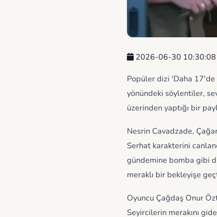
2026-06-30 10:30:08
Popüler dizi 'Daha 17'de
yönündeki söylentiler, s
üzerinden yaptığı bir payl
Nesrin Cavadzade, Çağan 
Serhat karakterini canla
gündemine bomba gibi düşt
meraklı bir bekleyişe geçt
Oyuncu Çağdaş Onur Öztürk
Seyircilerin merakını gid