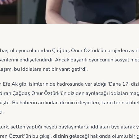
 başrol oyuncularından Çağdaş Onur Öztürk'ün projeden ayrı
evenlerini endişelendirdi. Ancak başarılı oyuncunun sosyal me
aşım, bu iddialara net bir yanıt getirdi.
Efe Ak gibi isimlerin de kadrosunda yer aldığı 'Daha 17' diz
ndıran Çağdaş Onur Öztürk'ün diziden ayrılacağı iddiaları ma
ü. Bu haberin ardından dizinin izleyicileri, karakterin akıbe
i.
, setten yaptığı neşeli paylaşımlarla iddiaları tiye alarak y
eren Öztürk'ün bu çıkışı, dizinin geleceği hakkında olumlu bir