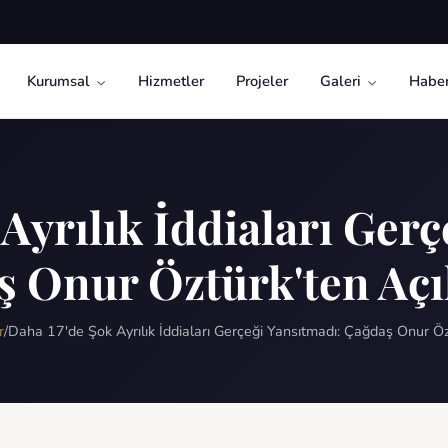
Kurumsal
Hizmetler
Projeler
Galeri
Haber
Ayrılık İddiaları Ger
 Onur Öztürk'ten Aç
r
/
Daha 17'de Şok Ayrılık İddiaları Gerçeği Yansıtmadı: Çağdaş Onur Öz