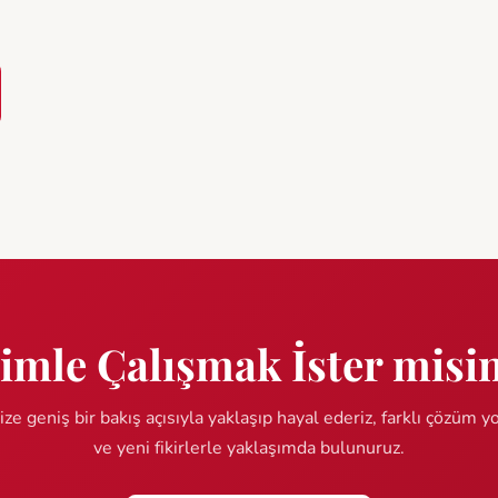
imle Çalışmak İster misi
ize geniş bir bakış açısıyla yaklaşıp hayal ederiz, farklı çözüm yo
ve yeni fikirlerle yaklaşımda bulunuruz.