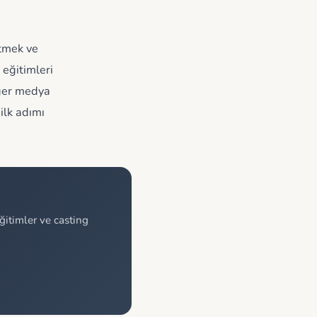
etmek ve
 eğitimleri
iğer medya
ilk adımı
itimler ve casting