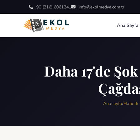
90 (216) 6061241
info@ekolmedya.com.tr
Ana Sayfa
Daha 17'de Şok 
Çağdaş
Anasayfa
/
Haberle