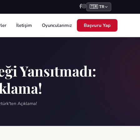
🇹🇷 TR
ler
İletişim
Oyuncularımız
Başvuru Yap
çeği Yansıtmadı:
ıklama!
türk'ten Açıklama!