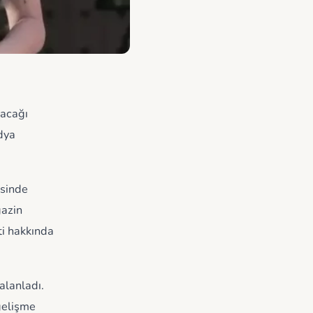
lacağı
dya
isinde
gazin
ti hakkında
alanladı.
 gelişme