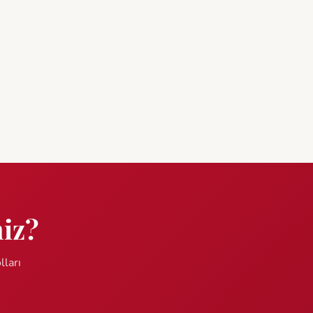
niz?
lları