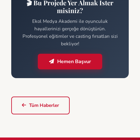
🎬 Bu Projede Yer Almak İster
misiniz?
Ekol Medya Akademi ile oyunculuk
hayallerinizi gerçeğe dönüştürün.
Profesyonel eğitimler ve casting fırsatları sizi
bekliyor!
Hemen Başvur
Tüm Haberler